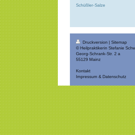
Schüßler-Salze
Druckversion
|
Sitemap
© Heilpraktikerin Stefanie Sch
Georg-Schrank-Str. 2 a
55129 Mainz
Kontakt
Impressum & Datenschutz