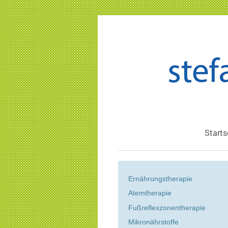
Starts
Ernährungstherapie
Atemtherapie
Fußreflexzonentherapie
Mikronährstoffe