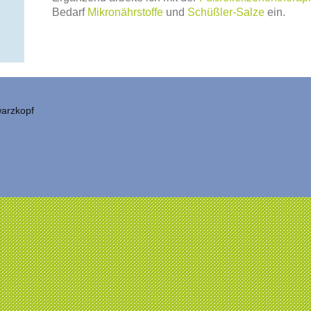
Bedarf
Mikronährstoffe
und
Schüßler-Salze
ein.
warzkopf