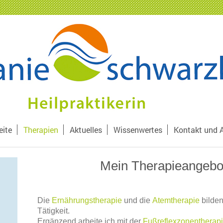
eite
Therapien
Aktuelles
Wissenwertes
Kontakt und 
Mein Therapieangebot
Die
Ernährungstherapie
und die
Atemtherapie
bilden
Tätigkeit.
Ergänzend arbeite ich mit der
Fußreflexzonentherap